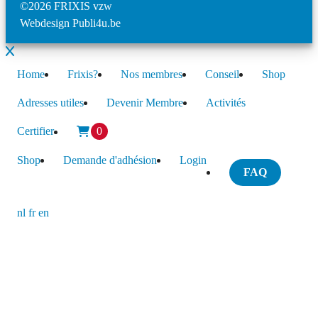
©2026 FRIXIS vzw
Webdesign Publi4u.be
Home
Frixis?
Nos membres
Conseil
Shop
Adresses utiles
Devenir Membre
Activités
Certifier
0
Shop
Demande d'adhésion
Login
FAQ
nl
fr
en