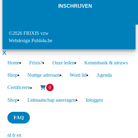
INSCHRIJVEN
©2026 FRIXIS vzw
Webdesign Publi4u.be
Home
Frixis?
Onze leden
Kennisbank & nieuws
Shop
Nuttige adressen
Word lid
Agenda
Certificeren
0
Shop
Lidmaatschap aanvragen
Inloggen
FAQ
nl
fr
en